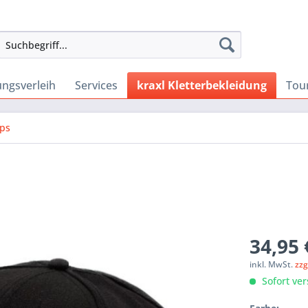
ngsverleih
Services
kraxl Kletterbekleidung
Tou
ps
34,95 
inkl. MwSt.
zzg
Sofort ver