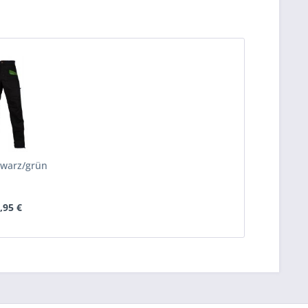
warz/grün
,95 €