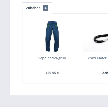
Zubehör
4
Sepp petrol/grün
kraxl Materi
139,95 €
2,9