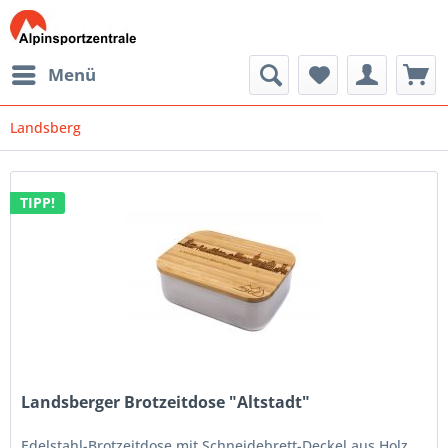
Menü
Landsberg
TIPP!
Landsberger Brotzeitdose "Altstadt"
Edelstahl-Brotzeitdose mit Schneidebrett-Deckel aus Holz