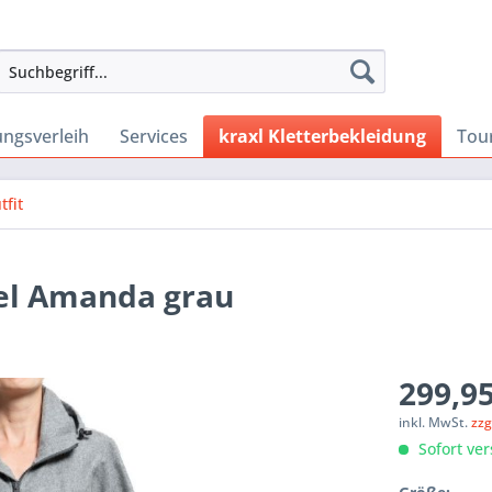
ngsverleih
Services
kraxl Kletterbekleidung
Tou
tfit
el Amanda grau
299,95
inkl. MwSt.
zzg
Sofort ver