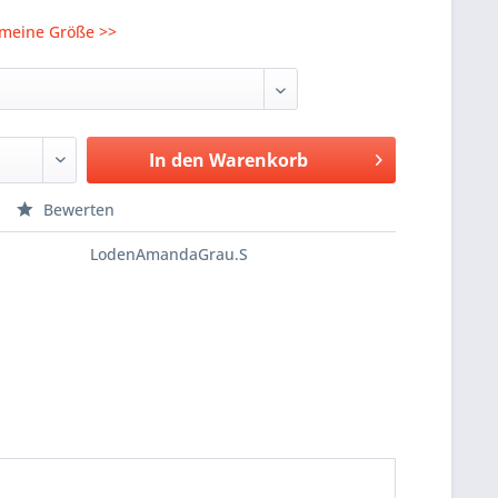
 meine Größe >>
In den
Warenkorb
Bewerten
LodenAmandaGrau.S