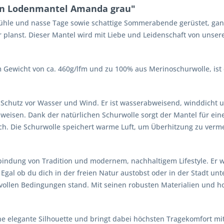
en Lodenmantel Amanda grau"
ühle und nasse Tage sowie schattige Sommerabende gerüstet, gan
 planst. Dieser Mantel wird mit Liebe und Leidenschaft von unser
 Gewicht von ca. 460g/lfm und zu 100% aus Merinoschurwolle, ist e
chutz vor Wasser und Wind. Er ist wasserabweisend, winddicht un
isen. Dank der natürlichen Schurwolle sorgt der Mantel für eine 
 Die Schurwolle speichert warme Luft, um Überhitzung zu vermeid
indung von Tradition und modernem, nachhaltigem Lifestyle. Er wi
 Egal ob du dich in der freien Natur austobst oder in der Stadt unte
llen Bedingungen stand. Mit seinen robusten Materialien und hoc
ine elegante Silhouette und bringt dabei höchsten Tragekomfort mit