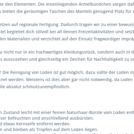
vor den Elementen. Die innenliegenden Ärmelbündchen sorgen dafü
bieten die geräumigen Taschen des Mantels genügend Platz für 
etzen auf regionale Fertigung. Dadurch tragen wir zu einer bewus
el begleitet dich stilvoll bei all deinen Freizeitaktivitäten und s
alen Materialien und verzichtet auf den Einsatz fragwürdiger Imprä
u nicht nur in ein hochwertiges Kleidungsstück, sondern auch in d
 auszusehen und gleichzeitig ein Zeichen für Nachhaltigkeit zu s
t! Die Reinigung von Loden ist gut möglich, dazu sollte der Lod
net werden. Meistens ist dies aber gar nicht notwendig, da Loden
olle absolut schmutzunempfindlich.
Zustand leicht mit einer feinen Naturhaar-Bürste vom Loden entf
sser befeuchten und anschließend ausbürsten.
 etwas Kernseife entfernt werden.
in und bleiben als Tropfen auf dem Loden liegen.